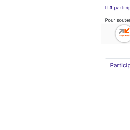
3
partici
Pour souten
Partici